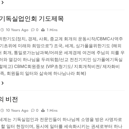
기독실업인회 기도제목
10 Years Ago
0
1 Mins
을위한기도(정치, 경제, 사회, 종교계 회개의 운동시작/CBMC사역주
기초위에 미래와 희망으로”) 조국, 세계, 싱가폴을위한기도 (해외
 회개, 통일로가는남과북/어려운 세계경제 여건에 주님의 의를 우
러와 열강이 하나님을 두려워함/선교 전진기지인 싱가폴에기독실
할제고) CBMC회원중보 (VIP초청기도/ 지회개척비젼/ 제자화비
가족, 회원들의 일터와 삶속에 하나님나라 회복)
의 비전
10 Years Ago
0
1 Mins
세계는 기독실업인과 전문인들이 하나님께 소명을 방은 사명자로
 할 일터 현장이며, 동시에 일터를 세속화시키는 권세로부터 하나