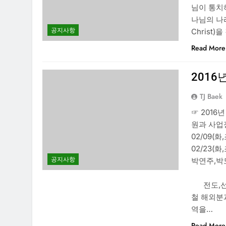
님이 통치
나님의 나라를
공지사항
Christ
Read More
2016
TJ Baek
☞ 201
원과 사업장
02/09(화
02/23(
공지사항
박연주,박
홍미분과
전도,선교
철 해외분
역을…
Read More