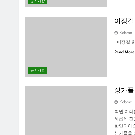
공지사항
이정길
Kcbmc
이정길 회
Read More
공지사항
싱가폴
Kcbmc
회원 여러
혜롭게 진
한인디아스
싱가폴을 