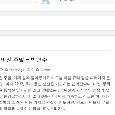
– CBMC 기도모임
20250227 – CBMC 기도모임
1 Year Ago
– CBMC 기도모임
20250213 – CBMC 기도모임
1 Year Ago
멋진 주말 – 박연주
10 Years Ago
0
1 Mins
진 주말, 어제 싱에 돌아왔어요ㅎ 오늘 아침 큐티 말씀 여러가지 은
.. 마태 21:13, 우리 몸인 성전은 기도하는 집이랍니다. 아멘. 무화
유 통해선 잎사귀만 있고 열매없는 삶, 위선과 가식적인 믿음의 삶
 심판경고하십니다! 열매맺습시다! 먼저 거룩하고 진실한 하나님의
회복되고, 참된 믿음 가지고 간절히 기도하면, 반드시 반드시 우릴
의 영광과 능력이 나타납니다. 우리가…