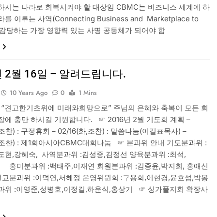
하시는 나라로 회복시켜야 할 대상임 CBMC는 비즈니스 세계에 하
 이루는 사역(Connecting Business and Marketplace to
)을 감당하는 가장 영향력 있는 사명 공동체가 되어야 함
년 2월 16일 – 알려드립니다.
10 Years Ago
0
1 Mins
6년 “견고한기초위에 미래와희망으로” 주님의 은혜와 축복이 모든 회
에 충만 하시길 기원합니다. ☞ 2016년 2월 기도회 계획 –
,조찬) : 구정휴회 – 02/16(화,조찬) : 말씀나눔(이길표목사) –
화,조찬) : 제1회아시아CBMC대회나눔 ☞ 분과위 안내 기도분과위 :
도현,강혜숙, 사역분과위 :김성중,김정선 양육분과위 :최석,
위 :백태주,이재연 회원분과위 :김종윤,박지희, 홍애신
분과위 :이덕연,서혜정 운영위원회 :구용회,이현경,윤호섭,박봉
과위 :이영준,성병호,이정길,하운식,홍상기 ☞ 싱가폴지회 확장사