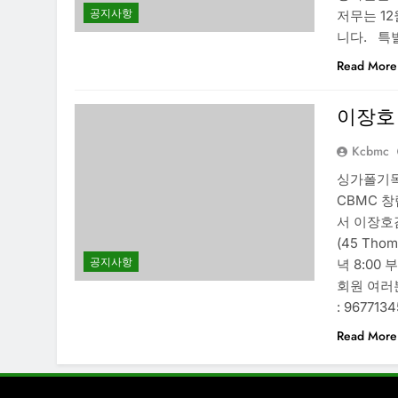
공지사항
저무는 1
니다. 특
Read More
이장호
Kcbmc
싱가폴기독
CBMC 
서 이장호
(45 Thom
공지사항
녁 8:0
회원 여러
: 9677134
Read More