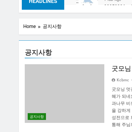
HEADLINES
20250306 
1 Year Ago
20250220 
Home
공지사항
1 Year Ago
공지사항
굿모님 
Kcbmc
굿모닝 멋
혜가 되네요
과나무 비
을 강하게
공지사항
성전으로 
통해 주님