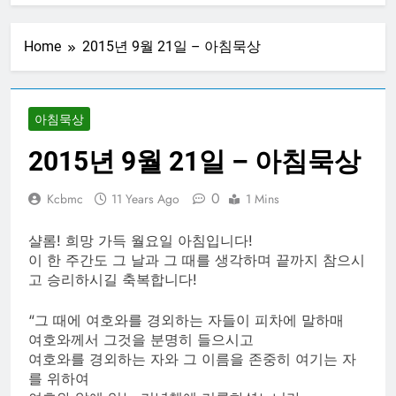
20250313 – CBMC
기도모임
Home
2015년 9월 21일 – 아침묵상
1 Year Ago
20250306 – CBMC
기도모임
1 Year Ago
아침묵상
20250227 – CBMC
2015년 9월 21일 – 아침묵상
기도모임
1 Year Ago
0
20250220 – CBMC
Kcbmc
11 Years Ago
1 Mins
기도모임
1 Year Ago
샬롬! 희망 가득 월요일 아침입니다!
20250213 – CBMC
이 한 주간도 그 날과 그 때를 생각하며 끝까지 참으시
기도모임
고 승리하시길 축복합니다!
1 Year Ago
“그 때에 여호와를 경외하는 자들이 피차에 말하매
여호와께서 그것을 분명히 들으시고
여호와를 경외하는 자와 그 이름을 존중히 여기는 자
를 위하여