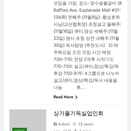
모임을 가짐. 장소: 장수숯불갈비 (8
Raffles Ave. Esplanade Mall #01-
13A/B) 첫째주:(11월9일): 황성호목
사님(교선협회장) 초청설교 둘째주:
(11월16일) 큐티,영상 세째주:(11월
23일) 명사 초청 강연 네째주:(11월
30일) 독서탐방 (추천도서) 2) 매
주화요일 오전 모임 시간 배정
7:00-7:10: 찬양 2곡후 시작기도
7:10-7:50: 설교/큐티,영상/특강/독
후감 7:50-8:15: 4그룹으로 나누어
설교/큐티,영상/특강/독서 내용을
나눔 후…
Read More
싱가폴기독실업인회
kcbmc
12 years
ago
0
1 mins