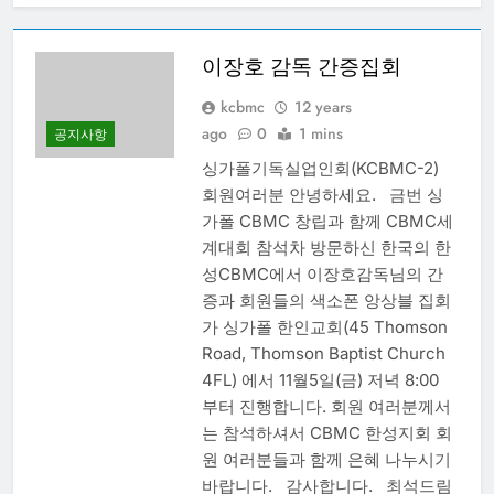
20250313 – CBMC
기도모임
이장호 감독 간증집회
1 Year Ago
20250306 – CBMC
kcbmc
12 years
기도모임
ago
0
1 mins
공지사항
1 Year Ago
싱가폴기독실업인회(KCBMC-2)
20250227 – CBMC
기도모임
회원여러분 안녕하세요. 금번 싱
가폴 CBMC 창립과 함께 CBMC세
1 Year Ago
20250220 – CBMC
계대회 참석차 방문하신 한국의 한
기도모임
성CBMC에서 이장호감독님의 간
1 Year Ago
증과 회원들의 색소폰 앙상블 집회
20250213 – CBMC
가 싱가폴 한인교회(45 Thomson
기도모임
Road, Thomson Baptist Church
1 Year Ago
4FL) 에서 11월5일(금) 저녁 8:00
부터 진행합니다. 회원 여러분께서
는 참석하셔서 CBMC 한성지회 회
원 여러분들과 함께 은혜 나누시기
바랍니다. 감사합니다. 최석드림