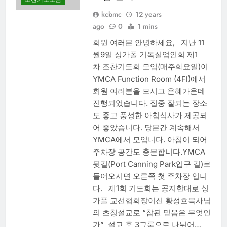
kcbmc
12 years
ago
0
1 mins
회원 여러분 안녕하세요, 지난 11
월9일 싱가폴 기독실업인회 제1
차 조찬기도회 모임(매주화요일)이
YMCA Function Room (4Fl)에서
회원 여러분을 모시고 은혜가운데
진행되었습니다. 집중 잘되는 장소
도 좋고 풍성한 아침식사가 제공되
어 좋았습니다. 당분간 계속해서
YMCA에서 모입니다. 아침이 되어
주차장 공간도 충분합니다.YMCA
뒷길(Port Canning Park입구 길)로
들어오시면 오른쪽 첫 주차장 입니
다. 제1회 기도회는 공지한대로 싱
가폴 교선협회장이신 황성호목사님
의 초청설교로 “참된 믿음은 무엇인
가” 설교 후 3그룹으로 나뉘어…