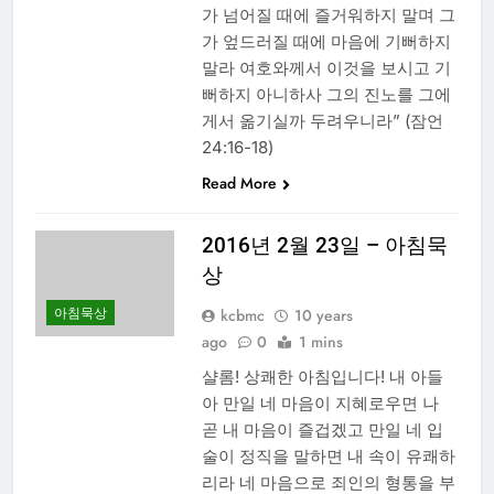
가 넘어질 때에 즐거워하지 말며 그
가 엎드러질 때에 마음에 기뻐하지
말라 여호와께서 이것을 보시고 기
뻐하지 아니하사 그의 진노를 그에
게서 옮기실까 두려우니라” (잠언
24:16-18)
Read More
2016년 2월 23일 – 아침묵
상
아침묵상
kcbmc
10 years
ago
0
1 mins
샬롬! 상쾌한 아침입니다! 내 아들
아 만일 네 마음이 지혜로우면 나
곧 내 마음이 즐겁겠고 만일 네 입
술이 정직을 말하면 내 속이 유쾌하
리라 네 마음으로 죄인의 형통을 부