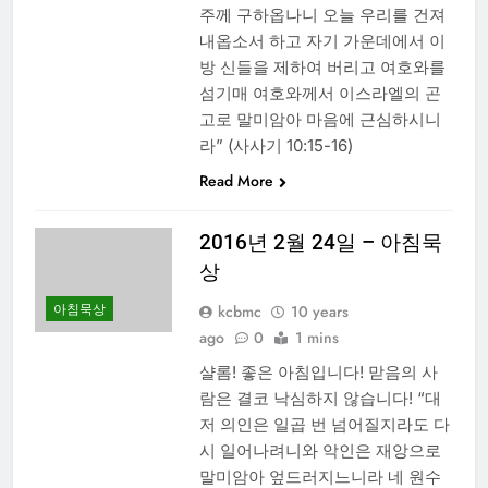
주께 구하옵나니 오늘 우리를 건져
내옵소서 하고 자기 가운데에서 이
방 신들을 제하여 버리고 여호와를
섬기매 여호와께서 이스라엘의 곤
고로 말미암아 마음에 근심하시니
라” (사사기 10:15-16)
Read More
2016년 2월 24일 – 아침묵
상
아침묵상
kcbmc
10 years
ago
0
1 mins
샬롬! 좋은 아침입니다! 맏음의 사
람은 결코 낙심하지 않습니다! “대
저 의인은 일곱 번 넘어질지라도 다
시 일어나려니와 악인은 재앙으로
말미암아 엎드러지느니라 네 원수