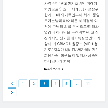
사역주제“견고한기초위에 미래와
희망으로”) 조국, 세계, 싱가폴을위
한기도 (해외기독인부터 회개, 통일
로가는남과북/어려운 세계경제 여
건에 주님의 의를 우선으로/테러와
열강이 하나님을 두려워함/선교 전
진기지인 싱가폴에기독실업인의 역
할제고) CBMC회원중보 (VIP초청
기도/ 지회개척비젼/ 제자화비젼/
회원가족, 회원들의 일터와 삶속에
하나님나라 회복)
Read More
1
2
3
4
5
…
11