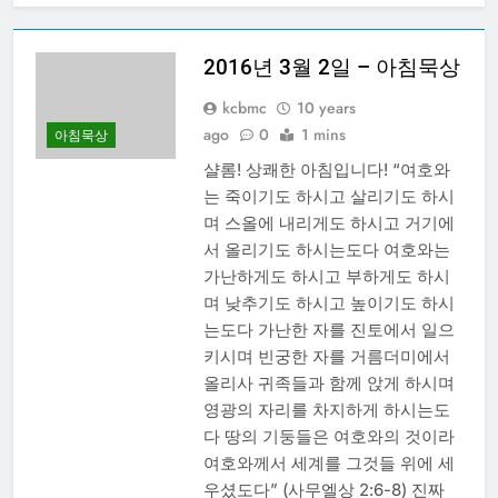
20250313 – CBMC
기도모임
2016년 3월 2일 – 아침묵상
1 Year Ago
20250306 – CBMC
kcbmc
10 years
기도모임
ago
0
1 mins
아침묵상
1 Year Ago
샬롬! 상쾌한 아침입니다! “여호와
20250227 – CBMC
기도모임
는 죽이기도 하시고 살리기도 하시
며 스올에 내리게도 하시고 거기에
1 Year Ago
20250220 – CBMC
서 올리기도 하시는도다 여호와는
기도모임
가난하게도 하시고 부하게도 하시
1 Year Ago
며 낮추기도 하시고 높이기도 하시
20250213 – CBMC
는도다 가난한 자를 진토에서 일으
기도모임
키시며 빈궁한 자를 거름더미에서
1 Year Ago
올리사 귀족들과 함께 앉게 하시며
영광의 자리를 차지하게 하시는도
다 땅의 기둥들은 여호와의 것이라
여호와께서 세계를 그것들 위에 세
우셨도다” (사무엘상 2:6-8) 진짜