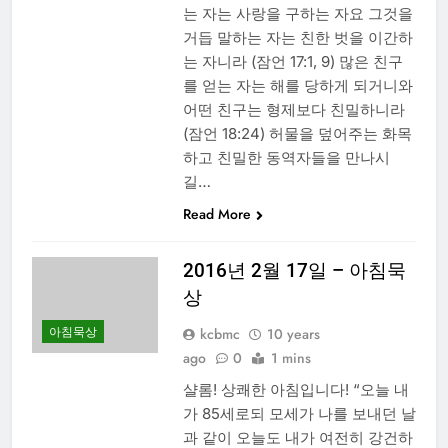
는 자는 사랑을 구하는 자요 그것을
거듭 말하는 자는 친한 벗을 이간하
는 자니라 (잠언 17:1, 9) 많은 친구
를 얻는 자는 해를 당하게 되거니와
어떤 친구는 형제보다 친밀하니라
(잠언 18:24) 허물을 덮어주는 화목
하고 친밀한 동역자들을 만나시
길…
Read More
2016년 2월 17일 – 아침묵
상
아침묵상
kcbmc
10 years
ago
0
1 mins
샬롬! 상쾌한 아침입니다! “오늘 내
가 85세로되 모세가 나를 보내던 날
과 같이 오늘도 내가 여전히 강건하